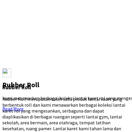
Rubber Roll
Rubber Roll
kami menawarkan berbagai koleksi lantai karet rol yang mengesa
Rubber Roll merupakan salah satu produk lantai karet yang
berbentuk roll dan kami menawarkan berbagai koleksi lantai
Read More
karet rol yang mengesankan, serbaguna dan dapat
diaplikasikan di berbagai ruangan seperti lantai gym, lantai
sekolah, area bermain, area olahraga, tempat latihan
kesehatan, ruang pamer. Lantai karet kami tahan lama dan